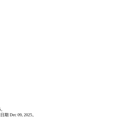
。
5。
c 09, 2025。