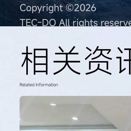
Copyright ©2026
TEC-DO All rights reserv
相
关
资
Related Information